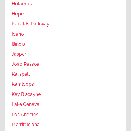
l
Holambra
g
e
t
Hope
,
o
Icefields Parkway
S
n
n
Idaho
S
o
t
Illinois
q
a
Jasper
u
t
a
João Pessoa
e
l
Kalispell
m
Kamloops
i
e
Key Biscayne
,
Lake Geneva
T
Los Angeles
o
r
Merritt Island
o