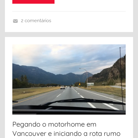
2 comentários
B
r
i
t
i
s
h
C
o
l
u
m
Pegando o motorhome em
b
Vancouver e iniciando a rota rumo
i