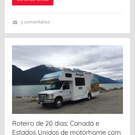
,
H
o
3 comentários
p
B
e
r
,
i
K
t
a
i
m
s
l
h
o
C
o
o
p
l
s
u
,
m
V
Roteiro de 20 dias: Canadá e
b
a
Estados Unidos de motorhome com
i