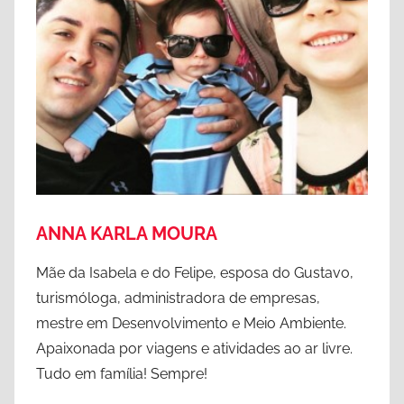
o
,
e
B
u
r
r
i
D
t
'
i
A
s
l
h
e
C
n
ANNA KARLA MOURA
o
e
l
,
Mãe da Isabela e do Felipe, esposa do Gustavo,
u
C
turismóloga, administradora de empresas,
m
o
mestre em Desenvolvimento e Meio Ambiente.
b
u
Apaixonada por viagens e atividades ao ar livre.
i
e
Tudo em família! Sempre!
a
r
,