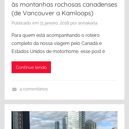
a
às montanhas rochosas canadenses
,
(de Vancouver a Kamloops)
C
Publicado em
11 janeiro, 2018
por
annakarla
a
n
Para quem está acompanhando o roteiro
a
completo da nossa viagem pelo Canadá e
d
Estados Unidos de motorhome, esse post é
á
,
Continue lendo
D
i
c
4 comentários
a
B
s
r
,
i
V
t
a
i