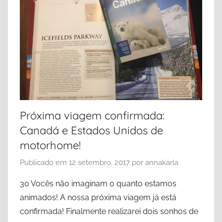
e
r
r
t
a
,
B
a
n
f
Próxima viagem confirmada:
f
Canadá e Estados Unidos de
,
B
motorhome!
r
Publicado em
12 setembro, 2017
por
annakarla
i
t
30 Vocês não imaginam o quanto estamos
i
animados! A nossa próxima viagem já está
s
confirmada! Finalmente realizarei dois sonhos de
h