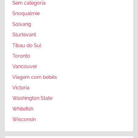
Sem categoria
t
a
Snoqualmie
t
Solvang
e
Sturtevant
,
W
Tibau do Sul
h
Toronto
i
Vancouver
t
e
Viagem com bebês
f
Victoria
i
Washington State
s
h
Whitefish
Wisconsin