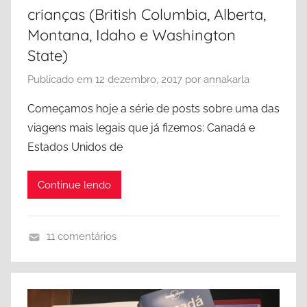
n
a
crianças (British Columbia, Alberta,
c
,
Montana, Idaho e Washington
o
C
State)
u
a
v
Publicado em
12 dezembro, 2017
por
annakarla
n
e
a
Começamos hoje a série de posts sobre uma das
r
d
viagens mais legais que já fizemos: Canadá e
á
Estados Unidos de
,
V
Continue lendo
a
n
c
11 comentários
o
A
u
l
v
b
e