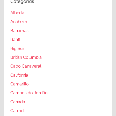
e
Categorias
I
,
d
Alberta
T
a
o
Anaheim
h
r
Bahamas
o
o
,
Banff
n
J
t
Big Sur
a
o
British Columbia
s
,
p
Cabo Canaveral
V
e
a
Califórnia
r
n
Camarillo
,
c
M
Campos do Jordão
o
o
u
Canadá
n
v
Carmel
t
e