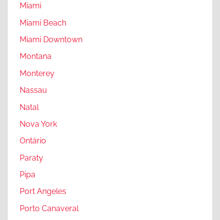
Miami
n
Miami Beach
t
o
Miami Downtown
,
Montana
V
Monterey
a
n
Nassau
c
Natal
o
Nova York
u
v
Ontário
e
Paraty
r
Pipa
,
V
Port Angeles
i
Porto Canaveral
c