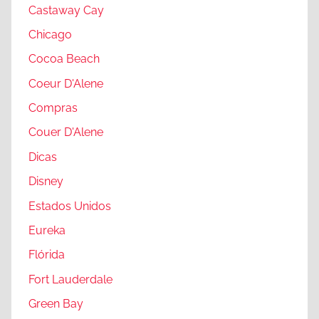
a
Castaway Cay
r
n
,
Chicago
a
V
Cocoa Beach
,
i
O
Coeur D'Alene
c
n
Compras
t
t
o
Couer D'Alene
á
r
r
Dicas
i
i
Disney
a
o
,
Estados Unidos
,
W
Eureka
S
a
e
Flórida
s
a
h
Fort Lauderdale
t
i
Green Bay
t
n