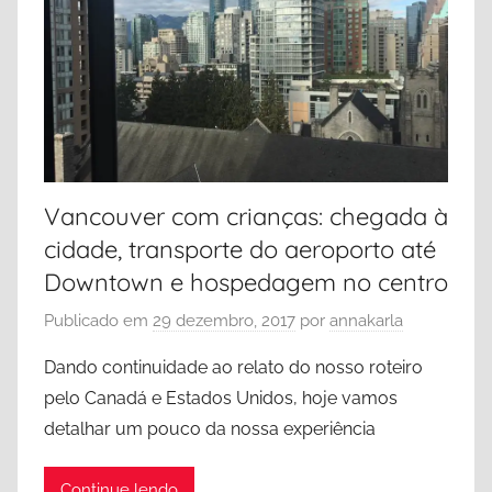
n
s
c
h
o
C
u
o
v
l
e
u
r
m
Vancouver com crianças: chegada à
b
cidade, transporte do aeroporto até
i
a
Downtown e hospedagem no centro
,
Publicado em
29 dezembro, 2017
por
annakarla
C
a
Dando continuidade ao relato do nosso roteiro
n
pelo Canadá e Estados Unidos, hoje vamos
a
detalhar um pouco da nossa experiência
d
á
Continue lendo