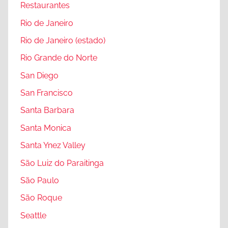
Restaurantes
t
Rio de Janeiro
o
r
Rio de Janeiro (estado)
i
Rio Grande do Norte
a
San Diego
,
W
San Francisco
a
Santa Barbara
s
Santa Monica
h
i
Santa Ynez Valley
n
São Luiz do Paraitinga
g
São Paulo
t
o
São Roque
n
Seattle
S