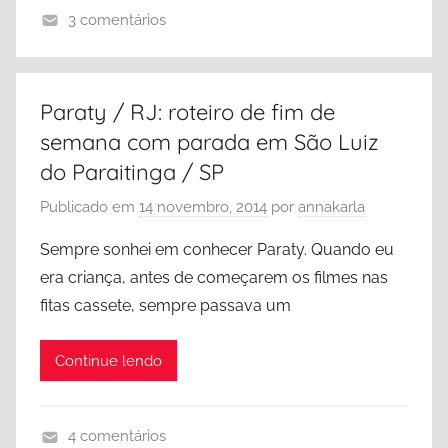
3 comentários
o
R
s
i
U
o
n
Paraty / RJ: roteiro de fim de
d
i
semana com parada em São Luiz
e
d
do Paraitinga / SP
J
o
a
s
Publicado em
14 novembro, 2014
por
annakarla
n
,
Sempre sonhei em conhecer Paraty. Quando eu
e
M
era criança, antes de começarem os filmes nas
i
i
fitas cassete, sempre passava um
r
a
o
m
,
Continue lendo
i
R
,
i
M
o
4 comentários
i