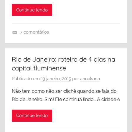
s
Continue lendo
s
a
u
7 comentários
C
o
m
Rio de Janeiro: roteiro de 4 dias na
p
capital fluminense
r
a
Publicado em
13 janeiro, 2015
por
annakarla
s
Não tem como não ser clichê quando se fala do
,
Rio de Janeiro. Sim! Ele continua lindo… A cidade é
E
s
Continue lendo
t
a
d