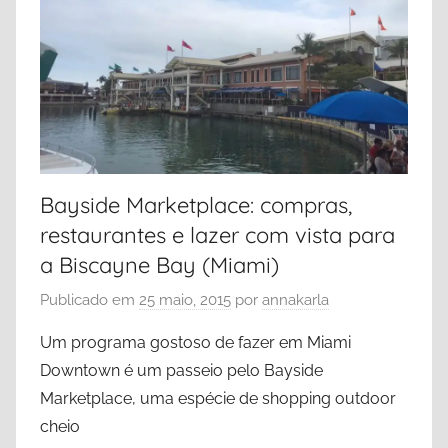
a
s
,
C
a
s
t
Bayside Marketplace: compras,
a
restaurantes e lazer com vista para
w
a
a Biscayne Bay (Miami)
y
Publicado em
25 maio, 2015
por
annakarla
C
a
Um programa gostoso de fazer em Miami
y
Downtown é um passeio pelo Bayside
,
Marketplace, uma espécie de shopping outdoor
N
cheio
a