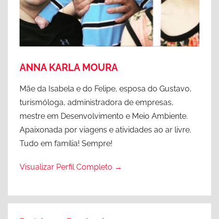
r
n
o
t
(
o
e
w
s
n
ANNA KARLA MOURA
t
a
Mãe da Isabela e do Felipe, esposa do Gustavo,
d
turismóloga, administradora de empresas,
o
mestre em Desenvolvimento e Meio Ambiente.
)
Apaixonada por viagens e atividades ao ar livre.
,
Tudo em família! Sempre!
S
ã
Visualizar Perfil Completo →
o
L
u
i