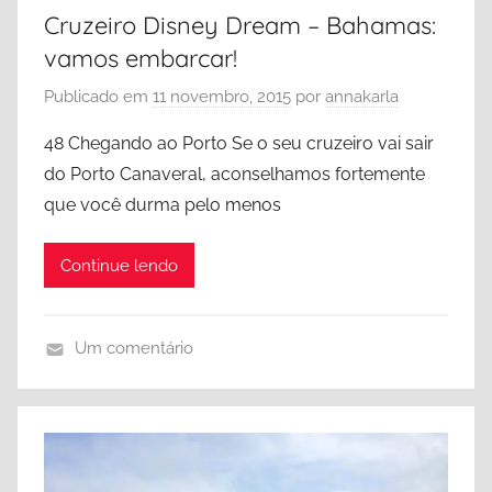
f
Cruzeiro Disney Dream – Bahamas:
,
vamos embarcar!
C
a
Publicado em
11 novembro, 2015
por
annakarla
n
48 Chegando ao Porto Se o seu cruzeiro vai sair
a
do Porto Canaveral, aconselhamos fortemente
d
que você durma pelo menos
á
Continue lendo
Um comentário
B
a
h
a
m