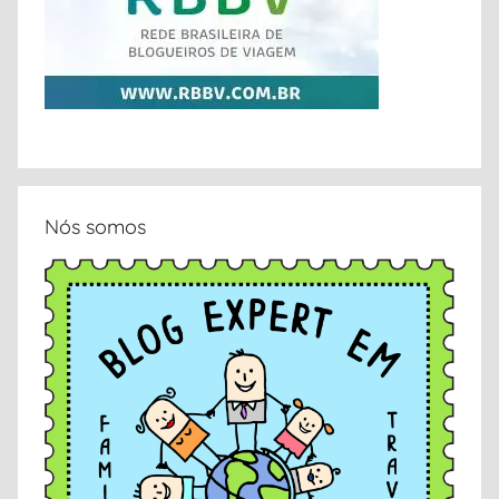
a
u
l
o
Nós somos