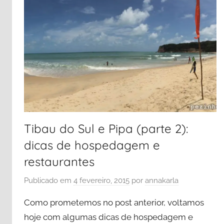
a
m
a
s
,
C
a
s
t
a
Tibau do Sul e Pipa (parte 2):
w
dicas de hospedagem e
a
y
restaurantes
C
Publicado em
4 fevereiro, 2015
por
annakarla
a
y
Como prometemos no post anterior, voltamos
,
hoje com algumas dicas de hospedagem e
D