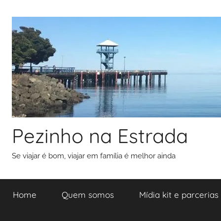
Pular
para
o
conteúdo
Pezinho na Estrada
Se viajar é bom, viajar em família é melhor ainda
Home
Quem somos
Mídia kit e parcerias