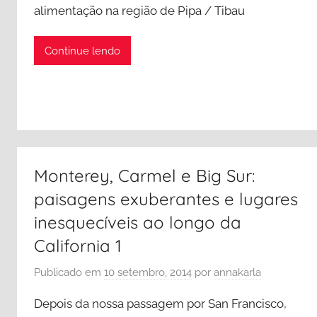
alimentação na região de Pipa / Tibau
i
c
Continue lendo
a
s
,
D
i
s
n
Monterey, Carmel e Big Sur:
e
paisagens exuberantes e lugares
y
inesquecíveis ao longo da
,
V
California 1
i
Publicado em
10 setembro, 2014
por
annakarla
a
g
Depois da nossa passagem por San Francisco,
e