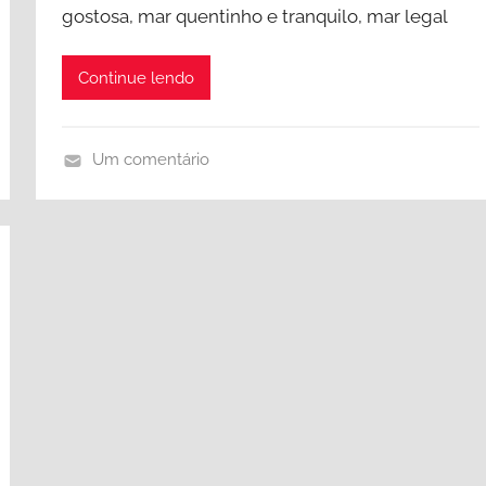
gostosa, mar quentinho e tranquilo, mar legal
Continue lendo
Um comentário
P
i
p
a
,
R
i
o
G
r
a