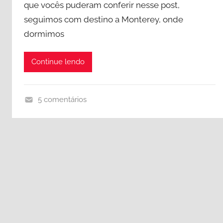
que vocês puderam conferir nesse post,
m
seguimos com destino a Monterey, onde
c
dormimos
o
m
b
Continue lendo
e
b
5 comentários
ê
B
s
i
g
S
u
r
,
C
a