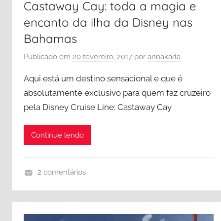
Castaway Cay: toda a magia e
encanto da ilha da Disney nas
Bahamas
Publicado em
20 fevereiro, 2017
por
annakarla
Aqui está um destino sensacional e que é
absolutamente exclusivo para quem faz cruzeiro
pela Disney Cruise Line: Castaway Cay
Continue lendo
2 comentários
B
a
h