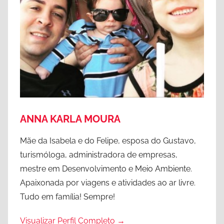
i
a
,
C
a
n
a
d
á
ANNA KARLA MOURA
,
V
Mãe da Isabela e do Felipe, esposa do Gustavo,
a
turismóloga, administradora de empresas,
n
mestre em Desenvolvimento e Meio Ambiente.
c
Apaixonada por viagens e atividades ao ar livre.
o
Tudo em família! Sempre!
u
v
Visualizar Perfil Completo →
e